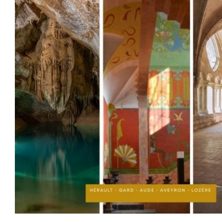
l'image
agrandie