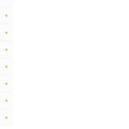
+
+
+
+
+
+
+