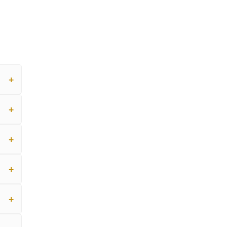
+
+
+
+
+