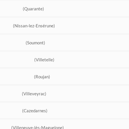
(Quarante)
(Nissan-lez-Ensérune)
(Soumont)
(Villetelle)
(Roujan)
(Villeveyrac)
(Cazedarnes)
(Villeneuve-lès-Maguelone)