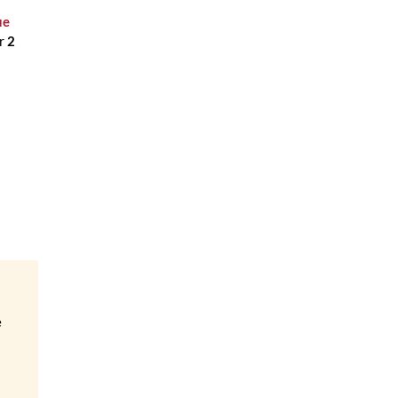
ue
ur
2
e