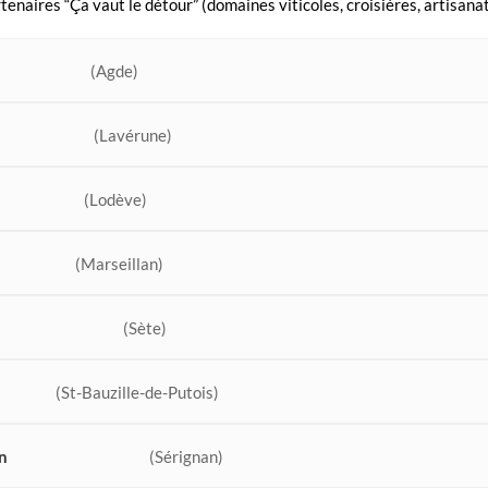
rtenaires “Ça vaut le détour” (domaines viticoles, croisières, artisanat
(Agde)
(Lavérune)
(Lodève)
(Marseillan)
(Sète)
(St-Bauzille-de-Putois)
n
(Sérignan)