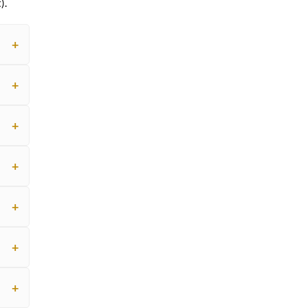
).
+
+
+
+
+
+
+