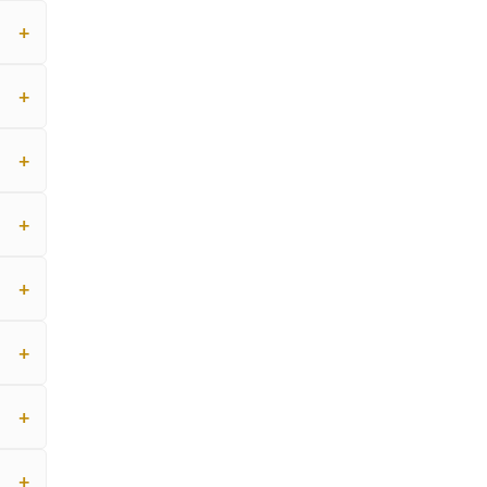
+
+
+
+
+
+
+
+