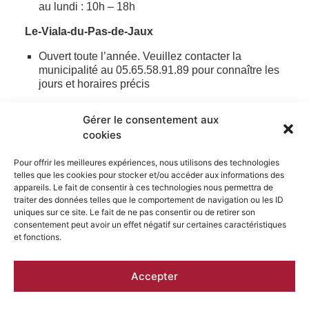
au lundi : 10h – 18h
Le-Viala-du-Pas-de-Jaux
Ouvert toute l’année. Veuillez contacter la
municipalité au 05.65.58.91.89 pour connaître les
jours et horaires précis
Gérer le consentement aux
TARIFS
cookies
MOYENS DE PAIEMENT
Pour offrir les meilleures expériences, nous utilisons des technologies
telles que les cookies pour stocker et/ou accéder aux informations des
À VOIR, À FAIRE AUX ALENTOURS
appareils. Le fait de consentir à ces technologies nous permettra de
traiter des données telles que le comportement de navigation ou les ID
uniques sur ce site. Le fait de ne pas consentir ou de retirer son
consentement peut avoir un effet négatif sur certaines caractéristiques
et fonctions.
Accepter