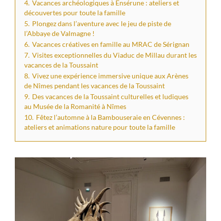
4.
Vacances archéologiques à Ensérune : ateliers et
découvertes pour toute la famille
5.
Plongez dans l’aventure avec le jeu de piste de
l’Abbaye de Valmagne !
6.
Vacances créatives en famille au MRAC de Sérignan
7.
Visites exceptionnelles du Viaduc de Millau durant les
vacances de la Toussaint
8.
Vivez une expérience immersive unique aux Arènes
de Nîmes pendant les vacances de la Toussaint
9.
Des vacances de la Toussaint culturelles et ludiques
au Musée de la Romanité à Nîmes
10.
Fêtez l’automne à la Bambouseraie en Cévennes :
ateliers et animations nature pour toute la famille