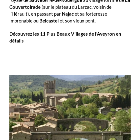
royale de
Sauveterre-de-Rouergue
au village fortifié de
La
Couvertoirade
(sur le plateau du Larzac, voisin de
l’Hérault), en passant par
Najac
et sa forteresse
imprenable ou
Belcastel
et son vieux pont.
Découvrez les 11 Plus Beaux Villages de l’Aveyron en
détails