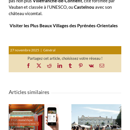
pas non plus
Villefranche-de-Conflent
, cité fortifiée par
Vauban et classée à l’UNESCO, ou
Castelnou
avec son
château vicomtal.
Visiter les Plus Beaux Villages des Pyrénées-Orientales
27 novembre 2025
|
Général
Partagez cet article, choisissez votre réseau !
Facebook
X
Reddit
LinkedIn
Tumblr
Pinterest
Vk
Email
Articles similaires
Lieux de mariage dans
ur
Narbonne au temps
l’Hérault et alentours :
ss
des Romains – Narbo