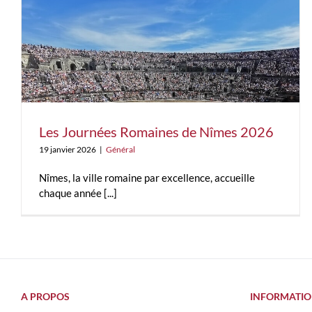
Quels sont les sites romains incontournables à visiter en
Languedoc ?
Les Journées Romaines de Nîmes 2026
Général
19 janvier 2026
|
Général
Nîmes, la ville romaine par excellence, accueille
chaque année [...]
A PROPOS
INFORMATIO