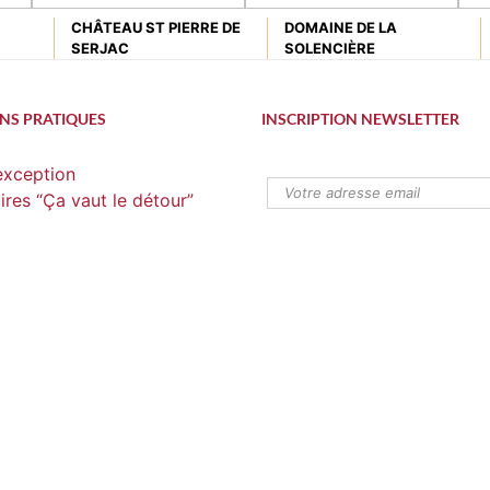
CHÂTEAU ST PIERRE DE
DOMAINE DE LA
SERJAC
SOLENCIÈRE
NS PRATIQUES
INSCRIPTION NEWSLETTER
’exception
ires “Ça vaut le détour”
ements de charme
 Pass
 en Languedoc ?
dans l’Hérault ?
 à Pézenas et aux alentours
 dans le Gard ?
dans l’Aveyron ?
les grottes de l’Hérault
lles grottes du Gard