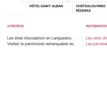
HÔTEL SAINT-ALBAN
CHÂTEAU DU PARC
PÉZENAS
A PROPOS
INFORMATIO
Les sites d’exception en Languedoc.
Les sites d
Visitez le patrimoine remarquable du
Les partena
Languedoc.
Les héberg
Le dépliant
contact@sitesdexception.fr
Le réseau
Place des Etats du Languedoc,
Que visiter
34120 Pézenas
Que visiter 
Que visiter
?
Que visiter
Que visiter 
Les plus bel
Les plus be