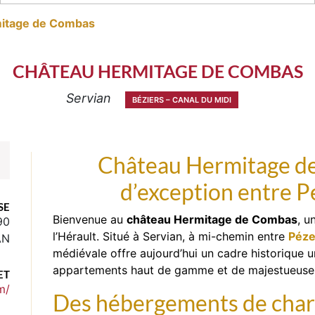
itage de Combas
CHÂTEAU HERMITAGE DE COMBAS
Servian
BÉZIERS – CANAL DU MIDI
Château Hermitage d
d’exception entre P
SE
Bienvenue au
château Hermitage de Combas
, u
90
l’Hérault. Situé à Servian, à mi-chemin entre
Péz
AN
médiévale offre aujourd’hui un cadre historique 
appartements haut de gamme et de majestueuses 
ET
m/
Des hébergements de charm