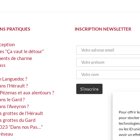
NS PRATIQUES
INSCRIPTION NEWSLETTER
xception
es “Ça vaut le détour”
ents de charme
ass
n Languedoc ?
ns l’Hérault ?
 Pézenas et aux alentours ?
ans le Gard ?
ans l’Aveyron ?
Pour offrir l
s grottes de l’Hérault
pour stocker 
es grottes du Gard
technologies
023 “Dans nos Pas…”
ou les ID uni
réseau
avoir un effe